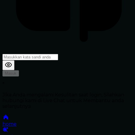
Masuk
*
Jika Anda mengalami Kesulitan saat login, Silahkan
hubungi kami di Live Chat untuk Membantu anda
selanjutnya
home