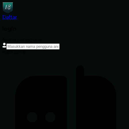
Daftar
login
Nama pengguna
Kata sandi