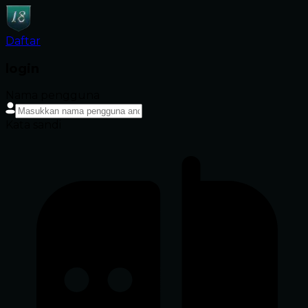
Daftar
login
Nama pengguna
Kata sandi