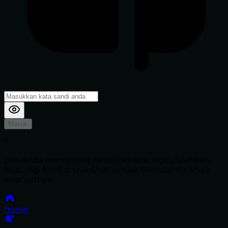
Masuk
*
Jika Anda mengalami Kesulitan saat login, Silahkan
hubungi kami di Live Chat untuk Membantu anda
selanjutnya
home