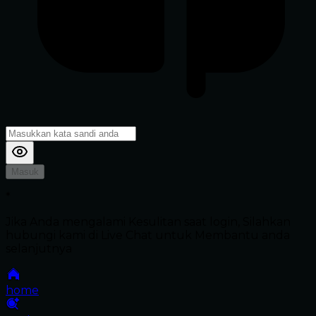
Masuk
*
Jika Anda mengalami Kesulitan saat login, Silahkan
hubungi kami di Live Chat untuk Membantu anda
selanjutnya
home