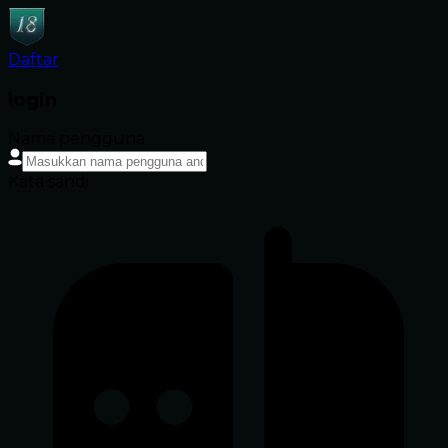
Daftar
login
Nama pengguna
Kata sandi