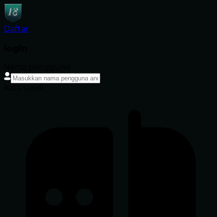
Daftar
login
Nama pengguna
Kata sandi