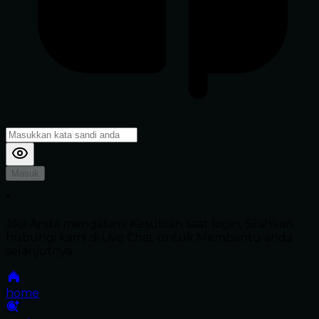
Masuk
*
Jika Anda mengalami Kesulitan saat login, Silahkan
hubungi kami di Live Chat untuk Membantu anda
selanjutnya
home