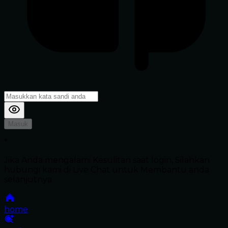
Masuk
*
Jika Anda mengalami Kesulitan saat login, Silahkan
hubungi kami di Live Chat untuk Membantu anda
selanjutnya
home