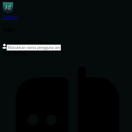
Daftar
login
Nama pengguna
Kata sandi