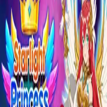
sangat penting bagi pemain yang menginginkan
kenyamanan saat memasang angka maupun
mengecek hasil keluaran.
Kestabilan server
18TOTO menjadi salah satu
keunggulan utama yang membedakannya dari
platform lainnya. Sistem yang digunakan telah
dioptimalkan untuk meminimalkan downtime,
sehingga pemain dapat mengakses situs kapan saja
tanpa hambatan. Baik pada jam sibuk maupun saat
trafik tinggi, performa tetap terjaga dengan baik.
Selain stabil,
kecepatan akses
juga menjadi fokus
utama dari 18TOTO. Proses loading halaman yang
cepat memungkinkan pengguna untuk berpindah
menu dengan lancar tanpa harus menunggu lama.
Hal ini tentu meningkatkan efisiensi waktu dan
membuat pengalaman bermain menjadi lebih
menyenangkan, terutama bagi pengguna yang aktif
setiap hari.