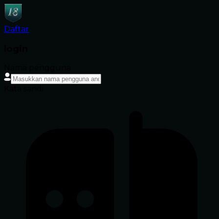
Daftar
login
Nama pengguna
Kata sandi