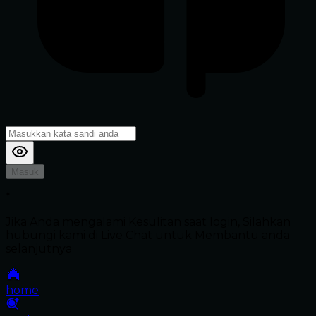
Masuk
*
Jika Anda mengalami Kesulitan saat login, Silahkan
hubungi kami di Live Chat untuk Membantu anda
selanjutnya
home