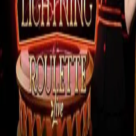
Platform ini juga kompatibel dengan berbagai
perangkat, mulai dari desktop hingga smartphone.
Dengan
tampilan yang responsif
, pemain dapat
menikmati layanan secara optimal di mana saja dan
kapan saja. Tidak ada perbedaan performa yang
signifikan antara perangkat, sehingga fleksibilitas
penggunaan tetap terjaga.
Dengan kombinasi server yang stabil, akses yang
cepat, serta dukungan teknologi terkini, 18TOTO
menjadi pilihan tepat bagi pemain yang mencari
platform
togel online berkualitas
. Komitmen dalam
menjaga performa sistem membuat situs ini mampu
memberikan pengalaman bermain yang aman,
nyaman, dan tanpa gangguan di tahun 2026.
Lihat Semua
home