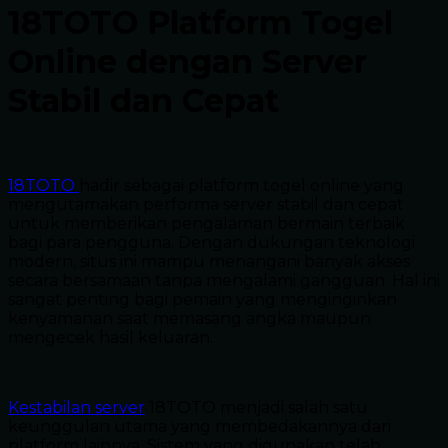
18TOTO Platform Togel
Online dengan Server
Stabil dan Cepat
18TOTO
hadir sebagai platform togel online yang
mengutamakan performa server stabil dan cepat
untuk memberikan pengalaman bermain terbaik
bagi para pengguna. Dengan dukungan teknologi
modern, situs ini mampu menangani banyak akses
secara bersamaan tanpa mengalami gangguan. Hal ini
sangat penting bagi pemain yang menginginkan
kenyamanan saat memasang angka maupun
mengecek hasil keluaran.
Kestabilan server
18TOTO menjadi salah satu
keunggulan utama yang membedakannya dari
platform lainnya. Sistem yang digunakan telah