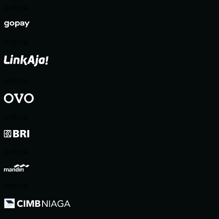
online
online
online
online
online
online