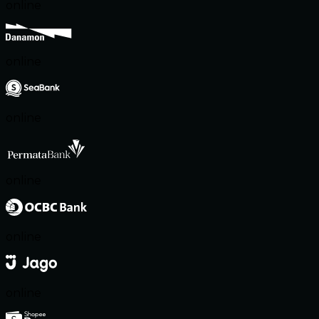
online
online
online
online
online
online