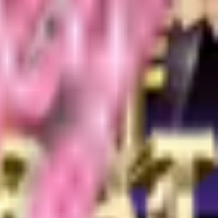
memungkinkan pengguna untuk berpindah menu
alaman bermain menjadi lebih menyenangkan,
ilan yang responsif
, pemain dapat menikmati layanan
ingga fleksibilitas penggunaan tetap terjaga.
ihan tepat bagi pemain yang mencari platform
togel
aman bermain yang aman, nyaman, dan tanpa