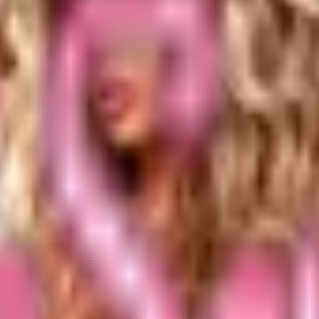
ine dengan Server Stabil 
engutamakan performa server stabil dan cepat untuk me
ini mampu menangani banyak akses secara bersamaan t
masang angka maupun mengecek hasil keluaran.
an utama yang membedakannya dari platform lainnya. 
es situs kapan saja tanpa hambatan. Baik pada jam sib