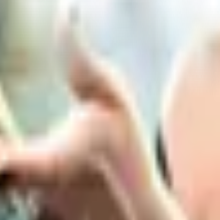
ma dari 18TOTO. Proses loading halaman yang cepat 
tentu meningkatkan efisiensi waktu dan membuat peng
kat, mulai dari desktop hingga smartphone. Dengan
tamp
perbedaan performa yang signifikan antara perangkat, seh
, serta dukungan teknologi terkini, 18TOTO menjadi pil
a sistem membuat situs ini mampu memberikan pengal