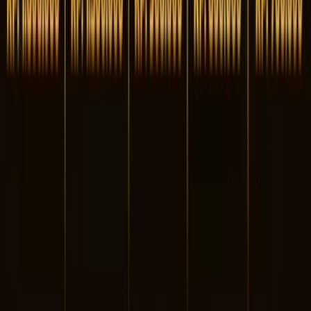
menu dengan lancar tanpa harus menunggu lama.
Hal ini tentu meningkatkan efisiensi waktu dan
membuat pengalaman bermain menjadi lebih
menyenangkan, terutama bagi pengguna yang aktif
setiap hari.
Platform ini juga kompatibel dengan berbagai
perangkat, mulai dari desktop hingga smartphone.
Dengan
tampilan yang responsif
, pemain dapat
menikmati layanan secara optimal di mana saja dan
kapan saja. Tidak ada perbedaan performa yang
signifikan antara perangkat, sehingga fleksibilitas
penggunaan tetap terjaga.
Dengan kombinasi server yang stabil, akses yang
cepat, serta dukungan teknologi terkini, 18TOTO
menjadi pilihan tepat bagi pemain yang mencari
platform
togel online berkualitas
. Komitmen dalam
menjaga performa sistem membuat situs ini mampu
memberikan pengalaman bermain yang aman,