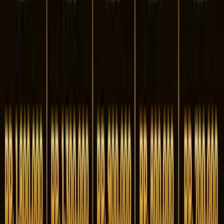
mengutamakan performa server stabil dan cepat
untuk memberikan pengalaman bermain terbaik
bagi para pengguna. Dengan dukungan teknologi
modern, situs ini mampu menangani banyak akses
secara bersamaan tanpa mengalami gangguan. Hal ini
sangat penting bagi pemain yang menginginkan
kenyamanan saat memasang angka maupun
mengecek hasil keluaran.
Kestabilan server
18TOTO menjadi salah satu
keunggulan utama yang membedakannya dari
platform lainnya. Sistem yang digunakan telah
dioptimalkan untuk meminimalkan downtime,
sehingga pemain dapat mengakses situs kapan saja
tanpa hambatan. Baik pada jam sibuk maupun saat
trafik tinggi, performa tetap terjaga dengan baik.
Selain stabil,
kecepatan akses
juga menjadi fokus
utama dari 18TOTO. Proses loading halaman yang
cepat memungkinkan pengguna untuk berpindah