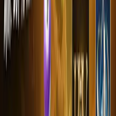
- HIBURAN - 150.000
- HIBURAN - 150.000
- HIBURAN - 150.000
- HIBURAN - 150.000
*- JUARA PRIZE 4: Rp800.000
- HIBURAN - 100.000
- HIBURAN - 100.000