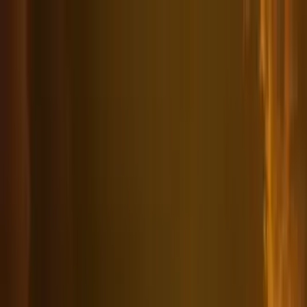
Daftar
Masuk
kembali
Detail Promosi
LOMBA HARIAN 3D-3LINE
🎉 INFO TERBARU LOMBA HARIAN LXGROUP 🎉
Mulai 01 Agustus 2026, lomba Harian 3D-3Line