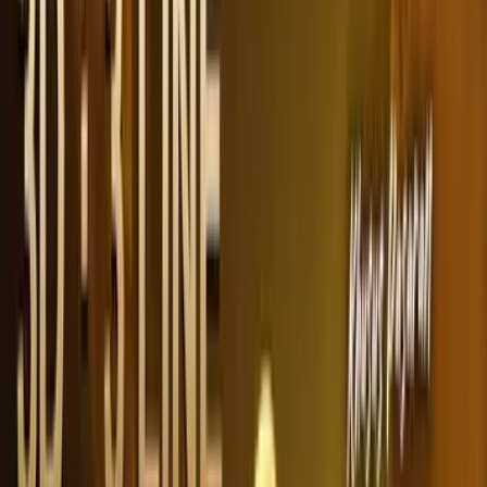
HADIAH SYDNEYPOOLS & HONGKONGPOOLS
*- JUARA PRIZE 1: Rp1.800.000
- HIBURAN - 250.000
- HIBURAN - 250.000
- HIBURAN - 250.000
- HIBURAN - 250.000