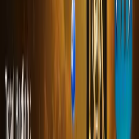
- HIBURAN - 50.000
- HIBURAN - 50.000
- HIBURAN - 50.000
- HIBURAN - 50.000
- HIBURAN - 50.000