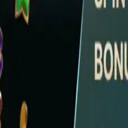
00 dalam kurun waktu 1 Minggu
]
6 Juni
utar roda berhadiah!