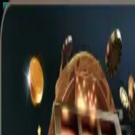
Daftar
Masuk
kembali
Detail Promosi
🎡 LUCKYSPIN!! RODA BONUS MINGGUAN – KLAIM SEN
📌 Sudahkah deposit minggu ini? Saatnya ambil k
🎁 HADIAH ACAK MULAI DARI:
• Saldo Rp 10.000 – Rp 100.000
• Free Spin SLOT PRAGMATIC ( Stake 1000 )
• Jackpot Rp 10,000,000