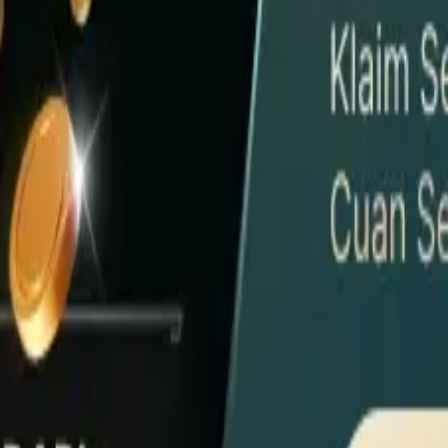
, Untuk Free Spin Hanya berlaku Sampai 1x24 jam
 makin gacor!
ine dengan Server Stabil 
engutamakan performa server stabil dan cepat untuk me
ini mampu menangani banyak akses secara bersamaan t
masang angka maupun mengecek hasil keluaran.