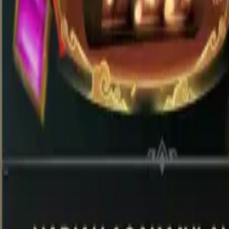
⚠️ 1 ID = 1 klaim per minggu
⛔ Tidak klaim selama 1x24 jam = hangus
🎯 Hadiah langsung masuk setelah Claim Luckyspin
🎯 Lucky Spin :
https://luckyspinlxgroup.net/
💬 Buruan klaim tiap Senin & SPIN biar saldo kamu
Cuma di LXGROUP – Webnya Member Happy!
18TOTO Platform Togel Onl
18TOTO
hadir sebagai platform togel online yang m
pengguna. Dengan dukungan teknologi modern, situs 
bagi pemain yang menginginkan kenyamanan saat me