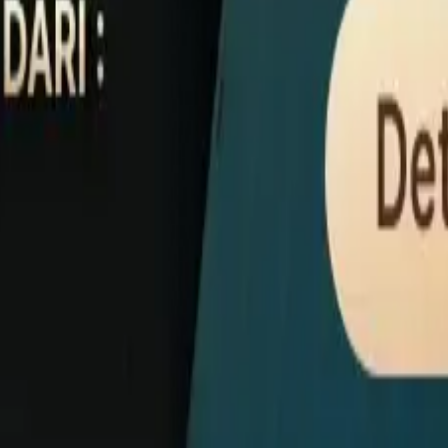
an utama yang membedakannya dari platform lainnya. 
es situs kapan saja tanpa hambatan. Baik pada jam sib
ma dari 18TOTO. Proses loading halaman yang cepat 
tentu meningkatkan efisiensi waktu dan membuat peng
kat, mulai dari desktop hingga smartphone. Dengan
tamp
perbedaan performa yang signifikan antara perangkat, seh
, serta dukungan teknologi terkini, 18TOTO menjadi pil
a sistem membuat situs ini mampu memberikan pengal