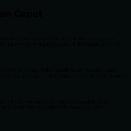
dan Cepat
mberikan pengalaman bermain terbaik bagi para
anpa mengalami gangguan. Hal ini sangat penting
Sistem yang digunakan telah dioptimalkan untuk
uk maupun saat trafik tinggi, performa tetap terjaga
memungkinkan pengguna untuk berpindah menu
alaman bermain menjadi lebih menyenangkan,