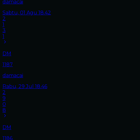
damacai
Sabtu, 01 Agu
18.42
2
1
3
1
DM
1187
damacai
Rabu, 29 Jul
18.46
2
9
0
8
DM
1186