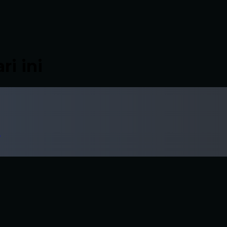
ri ini
a