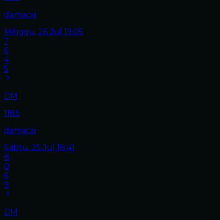
damacai
Minggu, 26 Jul
19.05
7
6
4
5
DM
1185
damacai
Sabtu, 25 Jul
18.41
8
0
6
9
DM