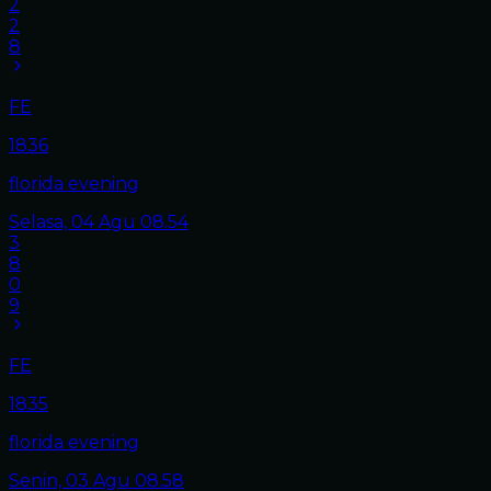
2
2
8
FE
1836
florida evening
Selasa, 04 Agu
08.54
3
8
0
9
FE
1835
florida evening
Senin, 03 Agu
08.58