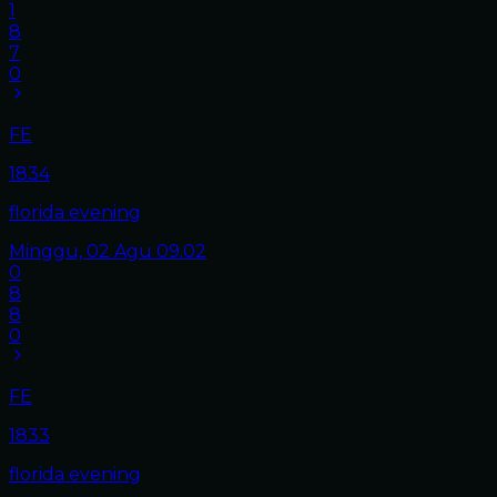
1
8
7
0
FE
1834
florida evening
Minggu, 02 Agu
09.02
0
8
8
0
FE
1833
florida evening