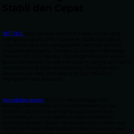
Stabil dan Cepat
18TOTO
hadir sebagai platform togel online yang
mengutamakan performa server stabil dan cepat
untuk memberikan pengalaman bermain terbaik
bagi para pengguna. Dengan dukungan teknologi
modern, situs ini mampu menangani banyak akses
secara bersamaan tanpa mengalami gangguan. Hal ini
sangat penting bagi pemain yang menginginkan
kenyamanan saat memasang angka maupun
mengecek hasil keluaran.
Kestabilan server
18TOTO menjadi salah satu
keunggulan utama yang membedakannya dari
platform lainnya. Sistem yang digunakan telah
dioptimalkan untuk meminimalkan downtime,
sehingga pemain dapat mengakses situs kapan saja
tanpa hambatan. Baik pada jam sibuk maupun saat