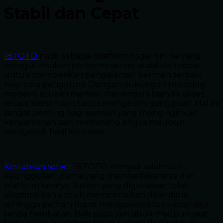
Stabil dan Cepat
18TOTO
hadir sebagai platform togel online yang
mengutamakan performa server stabil dan cepat
untuk memberikan pengalaman bermain terbaik
bagi para pengguna. Dengan dukungan teknologi
modern, situs ini mampu menangani banyak akses
secara bersamaan tanpa mengalami gangguan. Hal ini
sangat penting bagi pemain yang menginginkan
kenyamanan saat memasang angka maupun
mengecek hasil keluaran.
Kestabilan server
18TOTO menjadi salah satu
keunggulan utama yang membedakannya dari
platform lainnya. Sistem yang digunakan telah
dioptimalkan untuk meminimalkan downtime,
sehingga pemain dapat mengakses situs kapan saja
tanpa hambatan. Baik pada jam sibuk maupun saat