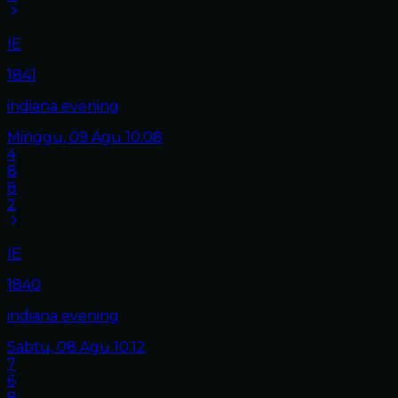
IE
1841
indiana evening
Minggu, 09 Agu
10.08
4
8
8
2
IE
1840
indiana evening
Sabtu, 08 Agu
10.12
7
6
8