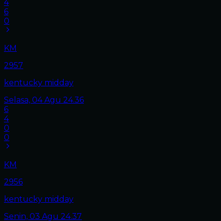
4
6
0
KM
2957
kentucky midday
Selasa, 04 Agu
24.36
6
4
0
0
KM
2956
kentucky midday
Senin, 03 Agu
24.37