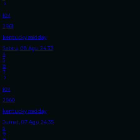
KM
2961
kentucky midday
Sabtu, 08 Agu
24.33
4
5
8
7
KM
2960
kentucky midday
Jumat, 07 Agu
24.35
5
9
8