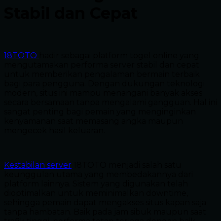
Stabil dan Cepat
18TOTO
hadir sebagai platform togel online yang
mengutamakan performa server stabil dan cepat
untuk memberikan pengalaman bermain terbaik
bagi para pengguna. Dengan dukungan teknologi
modern, situs ini mampu menangani banyak akses
secara bersamaan tanpa mengalami gangguan. Hal ini
sangat penting bagi pemain yang menginginkan
kenyamanan saat memasang angka maupun
mengecek hasil keluaran.
Kestabilan server
18TOTO menjadi salah satu
keunggulan utama yang membedakannya dari
platform lainnya. Sistem yang digunakan telah
dioptimalkan untuk meminimalkan downtime,
sehingga pemain dapat mengakses situs kapan saja
tanpa hambatan. Baik pada jam sibuk maupun saat