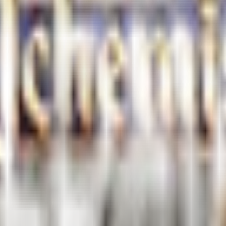
kat, mulai dari desktop hingga smartphone. Dengan
tamp
perbedaan performa yang signifikan antara perangkat, seh
, serta dukungan teknologi terkini, 18TOTO menjadi pil
a sistem membuat situs ini mampu memberikan pengal