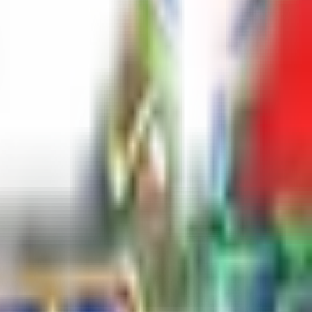
dan Cepat
mberikan pengalaman bermain terbaik bagi para
anpa mengalami gangguan. Hal ini sangat penting
Sistem yang digunakan telah dioptimalkan untuk
uk maupun saat trafik tinggi, performa tetap terjaga
memungkinkan pengguna untuk berpindah menu
alaman bermain menjadi lebih menyenangkan,